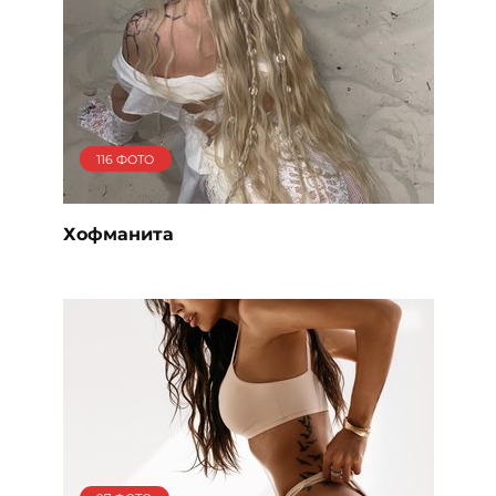
116 ФОТО
Хофманита