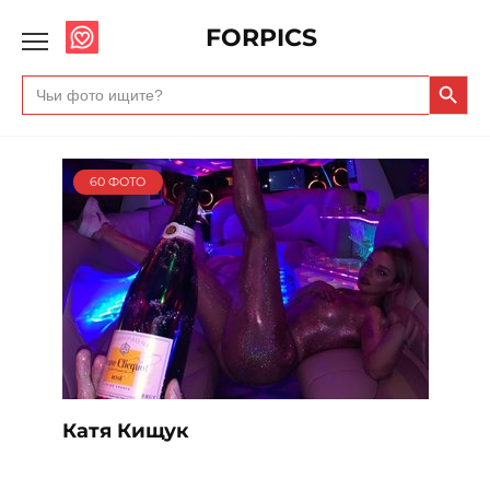
FORPICS
Search Butto
Search
for:
60 ФОТО
Катя Кищук