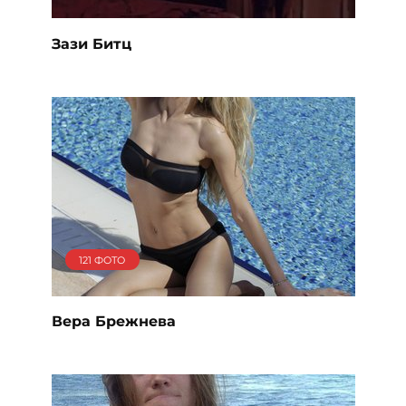
Зази Битц
121 ФОТО
Вера Брежнева