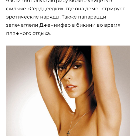
Частично голую актрису можно увидеть в
фильме «Сердцеедки», где она демонстрирует
эротические наряды. Также папарацци
запечатлели Дженнифер в бикини во время
пляжного отдыха.