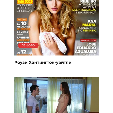
76 ФОТО
Роузи Хантингтон-уайтли